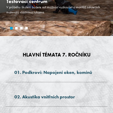
Testovací centrum
V průběhu školení budete mít možnost vyzkoušet si montáž některých
materiálů vlastníma rukama.
HLAVNÍ TÉMATA 7. ROČNÍKU
01. Podkroví: Napojení oken, komínů
02. Akustika vnitřních prostor