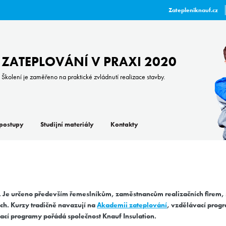
Zatepleniknauf.cz
ZATEPLOVÁNÍ V PRAXI 2020
Školení je zaměřeno na praktické zvládnutí realizace stavby.
postupy
Studijní materiály
Kontakty
by. Je určeno především řemeslníkům, zaměstnancům realizačních firem,
ch. Kurzy tradičně navazují na
Akademii zateplování
,
vzdělávací progr
cí programy pořádá společnost Knauf Insulation.