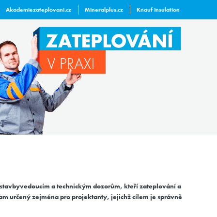
Akademiezateplovani.cz
Mineralplus.cz
Knauf insulation
 stavbyvedoucím a technickým dozorům, kteří zateplování a
am určený zejména pro projektanty, jejichž cílem je správně