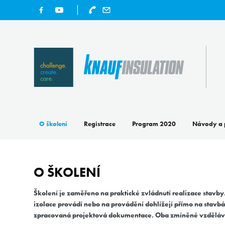
O školení
Registrace
Program 2020
Návody a 
O ŠKOLENÍ
Školení je zaměřeno na praktické zvládnutí realizace stav
izolace provádí nebo na provádění dohlížejí přímo na stavbá
zpracovaná projektová dokumentace.
Oba zmíněné vzděláva