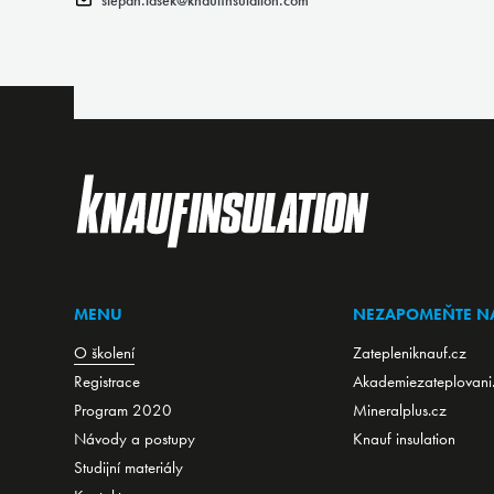
stepan.lasek@knaufinsulation.com
MENU
NEZAPOMEŇTE NA
O školení
Zatepleniknauf.cz
Registrace
Akademiezateplovani
Program 2020
Mineralplus.cz
Návody a postupy
Knauf insulation
Studijní materiály