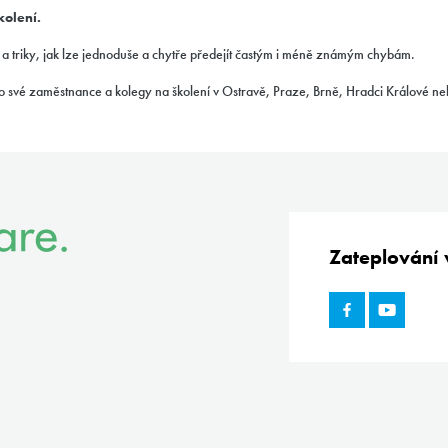
kolení.
py a triky, jak lze jednoduše a chytře předejít častým i méně známým chybám.
ebo své zaměstnance a kolegy na školení
v Ostravě, Praze, Brně, Hradci Králové ne
Zateplování v